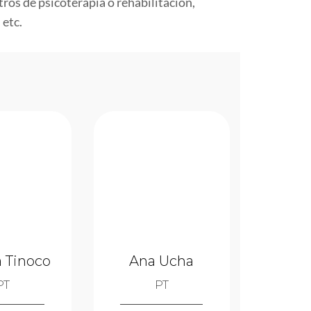
ros de psicoterapia o rehabilitación,
 etc.
 Tinoco
Ana Ucha
PT
PT