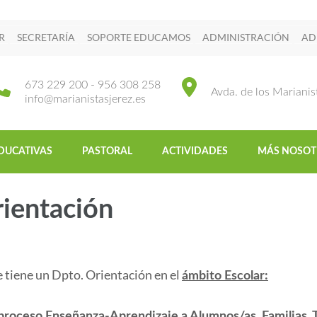
R
SECRETARÍA
SOPORTE EDUCAMOS
ADMINISTRACIÓN
AD
673 229 200 - 956 308 258
Avda. de los Marianis
info@marianistasjerez.es
DUCATIVAS
PASTORAL
ACTIVIDADES
MÁS NOSOT
ientación
e tiene un Dpto. Orientación en el
ámbito Escolar:
roceso Enseñanza-Aprendizaje a Alumnos/as, Familias, Tu