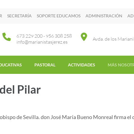
R
SECRETARÍA
SOPORTE EDUCAMOS
ADMINISTRACIÓN
AD
673 229 200 - 956 308 258
Avda. de los Mariani
info@marianistasjerez.es
DUCATIVAS
PASTORAL
ACTIVIDADES
MÁS NOSOT
del Pilar
arzobispo de Sevilla. don José María Bueno Monreal firma el 